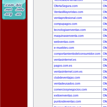
TecnicasDeVenta.com
Ofe
OfertaSegura.com
Ofe
VentasMayoristas.com
Ofe
ventaprofesional.com
Ofe
compupagos.com
Ofe
tecnologiaenventas.com
Ofe
maquinasenventa.com
Ofe
webventas.com
Ofe
e-muebles.com
Ofe
comportamientodelconsumidor.com
Ofe
ventasinternet.es
Ofe
pagos.com.es
Ofe
ventasinternet.com.es
Ofe
clubdeventajas.com
Ofe
ventadeusados.com
Ofe
comerciosynegocios.com
Ofe
exitoenventas.com
Ofe
puntosdeventas.com
Ofe