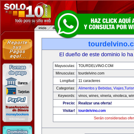
tourdelvino.
El dueño de este dominio lo ha
Mayusculas:
TOURDELVINO.COM
Minusculas:
tourdelvino.com
Longitud:
11 caracteres
Categorias:
Alimentos y Bebidas
,
Viajes,Turi
Keywords:
vinos, wines, vineria, vinoteca, wi
Precio:
Realizar una oferta!
Visitar!
tourdelvino.com
Serán consideradas ofer