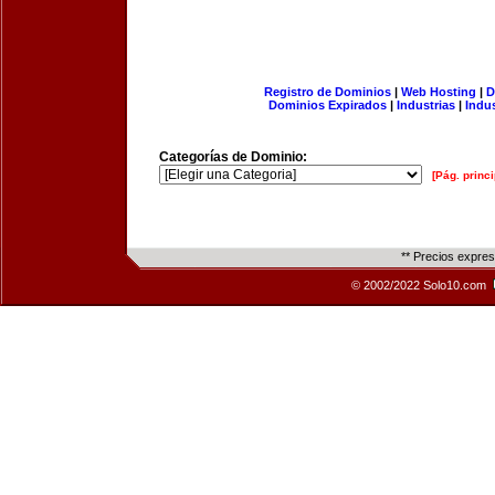
Registro de Dominios
|
Web Hosting
|
D
Dominios Expirados
|
Industrias
|
Indu
Categorías de Dominio:
[Pág. princi
** Precios expre
© 2002/2022 Solo10.com