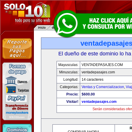
ventadepasaje
El dueño de este dominio lo ha
Mayusculas:
VENTADEPASAJES.COM
Minusculas:
ventadepasajes.com
Longitud:
14 caracteres
Categorias:
Ventas y Comercializacion
,
Via
Precio:
$600.00
Visitar!
ventadepasajes.com
Serán consideradas ofer
R