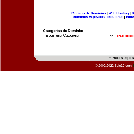
Registro de Dominios
|
Web Hosting
|
D
Dominios Expirados
|
Industrias
|
Indu
Categorías de Dominio:
[Pág. princi
** Precios expre
© 2002/2022 Solo10.com