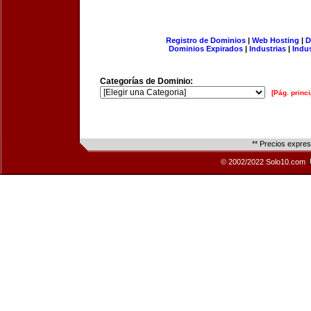
Registro de Dominios
|
Web Hosting
|
D
Dominios Expirados
|
Industrias
|
Indu
Categorías de Dominio:
[Pág. princi
** Precios expre
© 2002/2022 Solo10.com