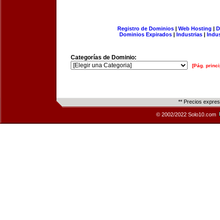
Registro de Dominios
|
Web Hosting
|
D
Dominios Expirados
|
Industrias
|
Indu
Categorías de Dominio:
[Pág. princi
** Precios expre
© 2002/2022 Solo10.com