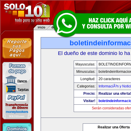
boletindeinforma
El dueño de este dominio lo ha
Mayusculas:
BOLETINDEINFOR
Minusculas:
boletindeinformaci
Longitud:
20 caracteres
Categorias:
InformaciÃ³n y Notic
Precio:
Realizar una oferta
Visitar!
boletindeinformaci
Serán consideradas ofer
Realizar una Oferta