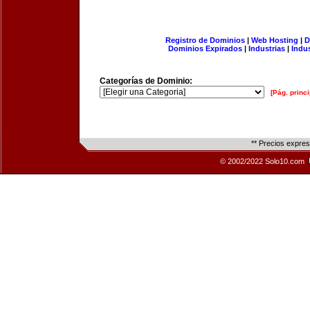
Registro de Dominios
|
Web Hosting
|
D
Dominios Expirados
|
Industrias
|
Indu
Categorías de Dominio:
[Pág. princi
** Precios expre
© 2002/2022 Solo10.com