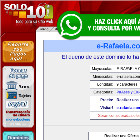
e-Rafaela.c
El dueño de este dominio lo ha
Mayusculas:
E-RAFAELA.
Minusculas:
e-rafaela.com
Longitud:
9 caracteres
Categorias:
PaÃ­ses y Ci
Precio:
Realizar una 
Visitar!
e-rafaela.co
Serán consideradas ofer
Realizar una Oferta