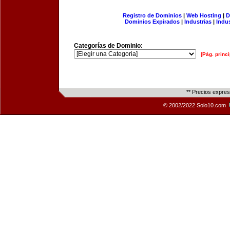
Registro de Dominios
|
Web Hosting
|
D
Dominios Expirados
|
Industrias
|
Indu
Categorías de Dominio:
[Pág. princi
** Precios expre
© 2002/2022 Solo10.com