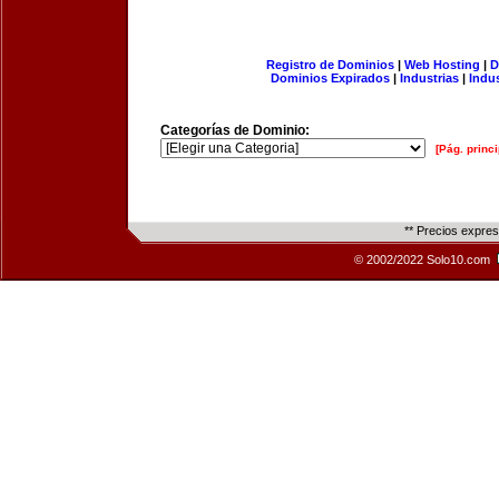
Registro de Dominios
|
Web Hosting
|
D
Dominios Expirados
|
Industrias
|
Indu
Categorías de Dominio:
[Pág. princi
** Precios expre
© 2002/2022 Solo10.com