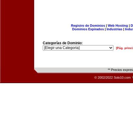
Registro de Dominios
|
Web Hosting
|
D
Dominios Expirados
|
Industrias
|
Indu
Categorías de Dominio:
[Pág. princi
** Precios expre
© 2002/2022 Solo10.com