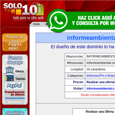
informeambient
El dueño de este dominio lo ha
Mayusculas:
INFORMEAMBIENT
Minusculas:
informeambiental.c
Longitud:
16 caracteres
Categorias:
InformaciÃ³n y Notic
Precio:
Realizar una oferta
Visitar!
informeambiental.
Serán consideradas ofer
Realizar una Oferta