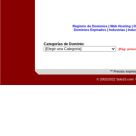
Registro de Dominios
|
Web Hosting
|
D
Dominios Expirados
|
Industrias
|
Indu
Categorías de Dominio:
[Pág. princi
** Precios expre
© 2002/2022 Solo10.com