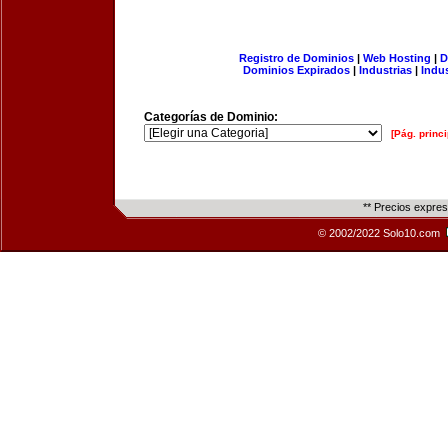
Registro de Dominios
|
Web Hosting
|
D
Dominios Expirados
|
Industrias
|
Indu
Categorías de Dominio:
[Pág. princi
** Precios expre
© 2002/2022 Solo10.com