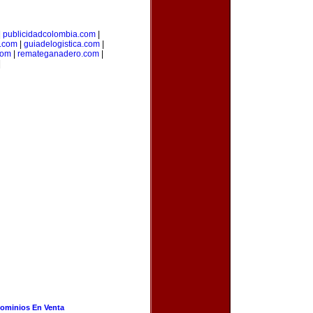
|
publicidadcolombia.com
|
.com
|
guiadelogistica.com
|
com
|
remateganadero.com
|
|
ominios En Venta