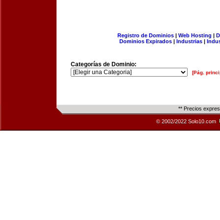
Registro de Dominios
|
Web Hosting
|
D
Dominios Expirados
|
Industrias
|
Indu
Categorías de Dominio:
[Pág. princi
** Precios expre
© 2002/2022 Solo10.com