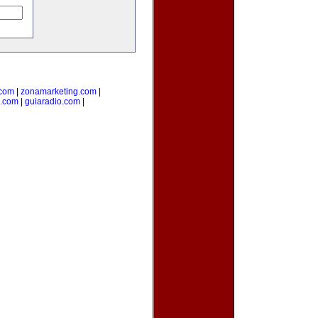
.com
|
zonamarketing.com
|
a.com
|
guiaradio.com
|