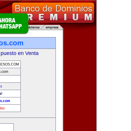
sos.com
 puesto en Venta
UESOS.COM
s.com
as
a!
os.com
tas