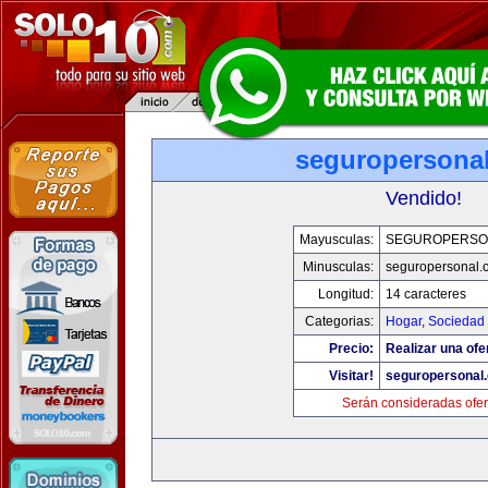
seguropersona
Vendido!
Mayusculas:
SEGUROPERSO
Minusculas:
seguropersonal.
Longitud:
14 caracteres
Categorias:
Hogar
,
Sociedad
Precio:
Realizar una ofe
Visitar!
seguropersonal
Serán consideradas ofer