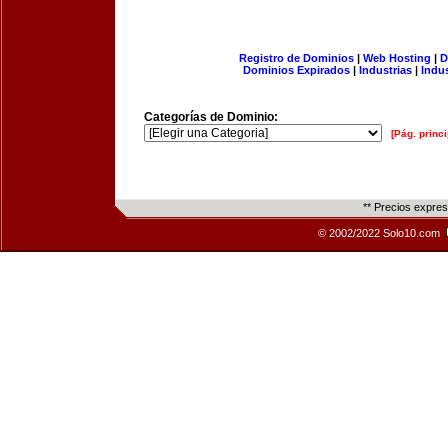
Registro de Dominios
|
Web Hosting
|
D
Dominios Expirados
|
Industrias
|
Indu
Categorías de Dominio:
[Pág. princi
** Precios expre
© 2002/2022 Solo10.com