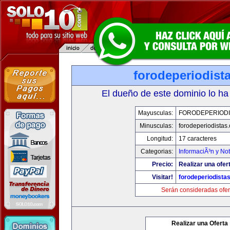
forodeperiodist
El dueño de este dominio lo ha
Mayusculas:
FORODEPERIODI
Minusculas:
forodeperiodistas
Longitud:
17 caracteres
Categorias:
InformaciÃ³n y Not
Precio:
Realizar una ofer
Visitar!
forodeperiodista
Serán consideradas ofer
Realizar una Oferta