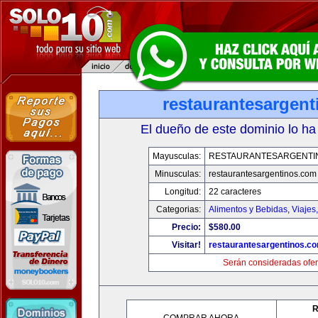
restaurantesargen
El dueño de este dominio lo ha
Mayusculas:
RESTAURANTESARGENTI
Minusculas:
restaurantesargentinos.com
Longitud:
22 caracteres
Categorias:
Alimentos y Bebidas
,
Viajes
Precio:
$580.00
Visitar!
restaurantesargentinos.c
Serán consideradas ofer
R