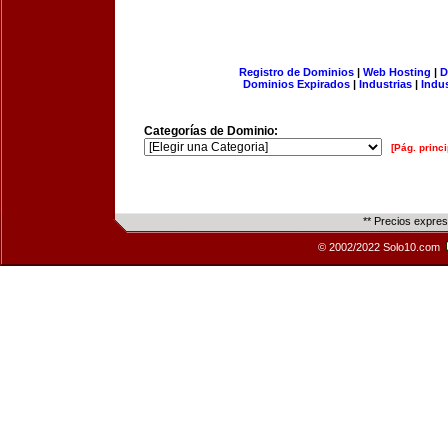
Registro de Dominios
|
Web Hosting
|
D
Dominios Expirados
|
Industrias
|
Indu
Categorías de Dominio:
[Pág. princi
** Precios expre
© 2002/2022 Solo10.com