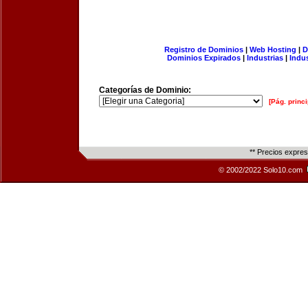
Registro de Dominios
|
Web Hosting
|
D
Dominios Expirados
|
Industrias
|
Indu
Categorías de Dominio:
[Pág. princi
** Precios expre
© 2002/2022 Solo10.com