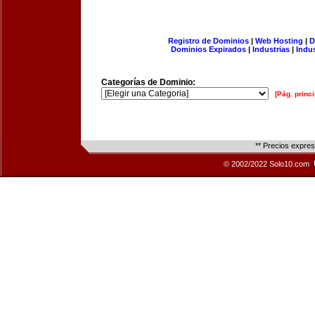
Registro de Dominios
|
Web Hosting
|
D
Dominios Expirados
|
Industrias
|
Indu
Categorías de Dominio:
[Pág. princi
** Precios expre
© 2002/2022 Solo10.com