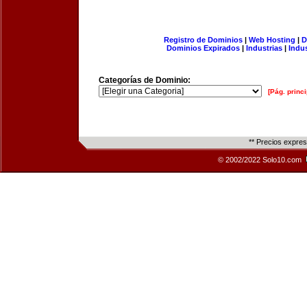
Registro de Dominios
|
Web Hosting
|
D
Dominios Expirados
|
Industrias
|
Indu
Categorías de Dominio:
[Pág. princi
** Precios expre
© 2002/2022 Solo10.com