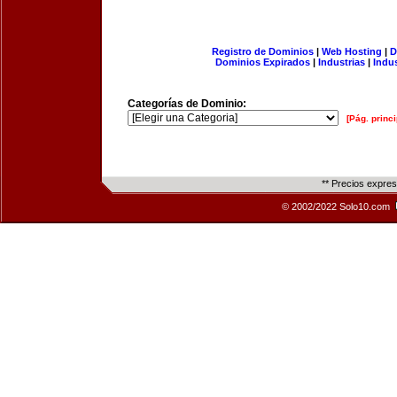
Registro de Dominios
|
Web Hosting
|
D
Dominios Expirados
|
Industrias
|
Indu
Categorías de Dominio:
[Pág. princi
** Precios expre
© 2002/2022 Solo10.com