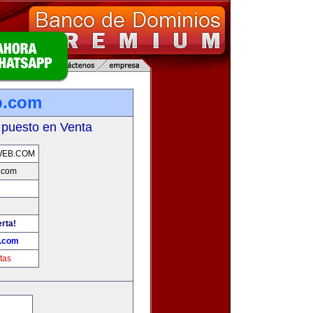
b.com
 puesto en Venta
WEB.COM
.com
erta!
b.com
tas