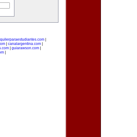
lquilerparaestudiantes.com
|
com
|
canalargentina.com
|
s.com
|
guiarawson.com
|
com
|