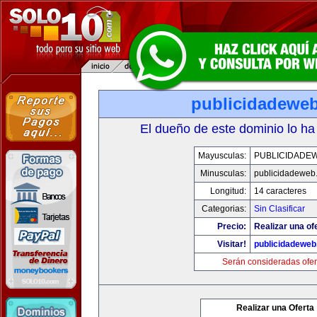
publicidadewe
El dueño de este dominio lo ha
Mayusculas:
PUBLICIDADE
Minusculas:
publicidadeweb
Longitud:
14 caracteres
Categorias:
Sin Clasificar
Precio:
Realizar una of
Visitar!
publicidadewe
Serán consideradas ofer
Realizar una Oferta