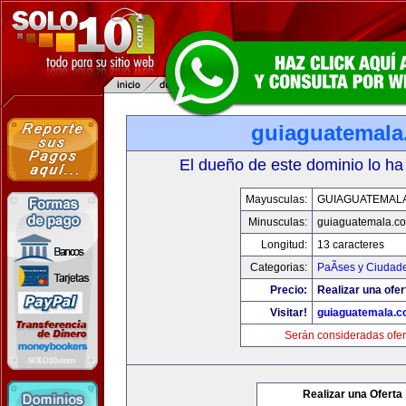
guiaguatemal
El dueño de este dominio lo ha
Mayusculas:
GUIAGUATEMAL
Minusculas:
guiaguatemala.c
Longitud:
13 caracteres
Categorias:
PaÃ­ses y Ciudad
Precio:
Realizar una ofer
Visitar!
guiaguatemala.
Serán consideradas ofer
Realizar una Oferta