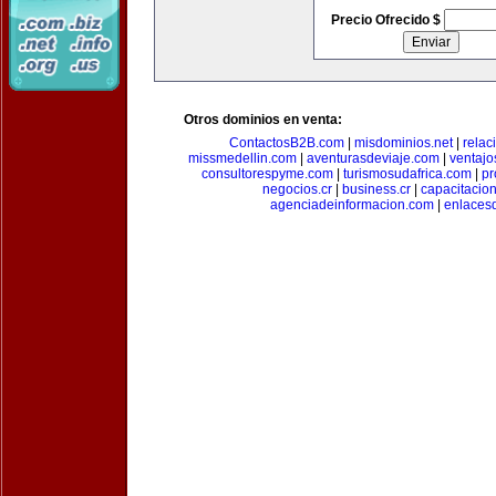
Precio Ofrecido $
Otros dominios en venta:
ContactosB2B.com
|
misdominios.net
|
rela
missmedellin.com
|
aventurasdeviaje.com
|
ventaj
consultorespyme.com
|
turismosudafrica.com
|
pr
negocios.cr
|
business.cr
|
capacitaci
agenciadeinformacion.com
|
enlaces