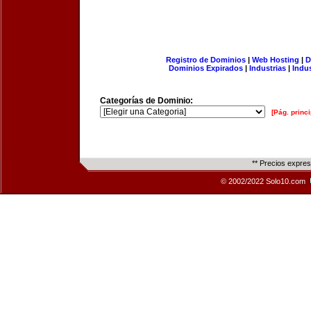
Registro de Dominios
|
Web Hosting
|
D
Dominios Expirados
|
Industrias
|
Indu
Categorías de Dominio:
[Pág. princi
** Precios expre
© 2002/2022 Solo10.com