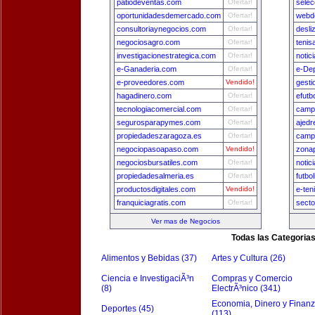
patiodeventas.com
Ofertar!
sele
oportunidadesdemercado.com
Ofertar!
webde
consultoriaynegocios.com
Ofertar!
desli
negociosagro.com
Ofertar!
tenis
investigacionestrategica.com
Ofertar!
notic
e-Ganaderia.com
Ofertar!
e-De
e-proveedores.com
Vendido!
gest
hagadinero.com
Ofertar!
efutb
tecnologiacomercial.com
Ofertar!
camp
segurosparapymes.com
Ofertar!
ajedr
propiedadeszaragoza.es
Ofertar!
camp
negociopasoapaso.com
Vendido!
zona
negociosbursatiles.com
Ofertar!
notic
propiedadesalmeria.es
Ofertar!
futbo
productosdigitales.com
Vendido!
e-ten
franquiciagratis.com
Ofertar!
secto
Ver mas de Negocios
Todas las Categoria
Alimentos y Bebidas (37)
Artes y Cultura (26)
Ciencia e InvestigaciÃ³n
Compras y Comercio
(8)
ElectrÃ³nico (341)
Economia, Dinero y Finan
Deportes (45)
(113)