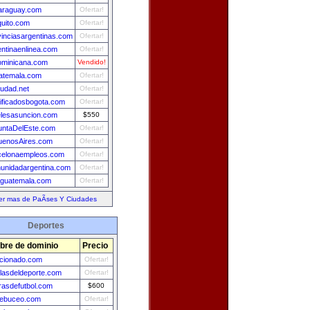
araguay.com
Ofertar!
quito.com
Ofertar!
vinciasargentinas.com
Ofertar!
entinaenlinea.com
Ofertar!
ominicana.com
Vendido!
uatemala.com
Ofertar!
iudad.net
Ofertar!
sificadosbogota.com
Ofertar!
elesasuncion.com
$550
untaDelEste.com
Ofertar!
uenosAires.com
Ofertar!
celonaempleos.com
Ofertar!
unidadargentina.com
Ofertar!
aguatemala.com
Ofertar!
er mas de PaÃ­ses Y Ciudades
Deportes
re de dominio
Precio
cionado.com
Ofertar!
llasdeldeporte.com
Ofertar!
asdefutbol.com
$600
debuceo.com
Ofertar!