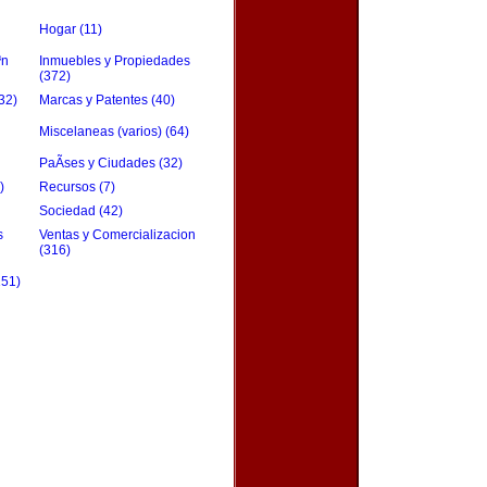
Hogar (11)
³n
Inmuebles y Propiedades
(372)
32)
Marcas y Patentes (40)
Miscelaneas (varios) (64)
PaÃ­ses y Ciudades (32)
)
Recursos (7)
Sociedad (42)
s
Ventas y Comercializacion
(316)
151)