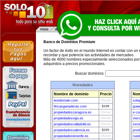
Banco de Dominios Premium
Un factor de éxito en el mundo Internet es contar con un
recordar y que potencie las actividades de mercadeo.
Más de 4000 nombres especialmente seleccionados por 
adquiridos a precios promocionales.
Buscar dominios:
Novedades
Nombre de dominio
Precio
Nom
testdomain.com
Ofertar!
solo
fincasganaderas.com
$199
guia
propiedadeszaragoza.es
Ofertar!
e-ca
propiedadesvigo.es
Ofertar!
merc
propiedadesvalladolid.es
Ofertar!
sect
propiedadesvalencia.es
$295
prod
propiedadestenerife.es
Ofertar!
rued