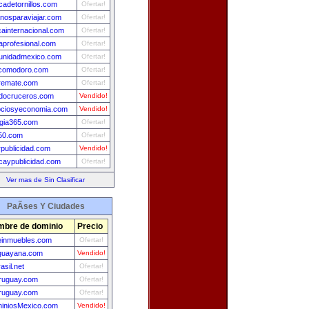
icadetornillos.com
Ofertar!
inosparaviajar.com
Ofertar!
ainternacional.com
Ofertar!
profesional.com
Ofertar!
unidadmexico.com
Ofertar!
comodoro.com
Ofertar!
remate.com
Ofertar!
docruceros.com
Vendido!
ciosyeconomia.com
Vendido!
gia365.com
Ofertar!
50.com
Ofertar!
rpublicidad.com
Vendido!
icaypublicidad.com
Ofertar!
Ver mas de Sin Clasificar
PaÃ­ses Y Ciudades
bre de dominio
Precio
leinmuebles.com
Ofertar!
guayana.com
Vendido!
asil.net
Ofertar!
ruguay.com
Ofertar!
ruguay.com
Ofertar!
iniosMexico.com
Vendido!