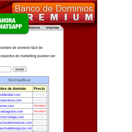
 nombre de dominio fácil de
expertos de marketing pueden ser
Sin Clasificar
bre de dominio
Precio
publicidad.com
Ofertar!
esperanza.com
Ofertar!
tcher.com
Vendido!
adoagrario.com
Vendido!
ortecnologia.com
Ofertar!
uctosdehonduras.com
Ofertar!
avirtualdenegocios.net
Ofertar!