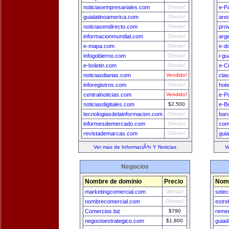
noticiasempresariales.com
Ofertar!
e-P
guialatinoamerica.com
Ofertar!
are
noticiasendirecto.com
Ofertar!
pro
informacionmundial.com
Ofertar!
arg
e-mapa.com
Ofertar!
e-d
infogobierno.com
Ofertar!
i-g
e-boletin.com
Ofertar!
e-C
noticiasdiarias.com
Vendido!
cla
inforegistros.com
Ofertar!
hot
centralnoticias.com
Vendido!
e-P
noticiasdigitales.com
$2,500
e-B
tecnologiasdelainformacion.com
Ofertar!
bar
informesdemercado.com
Ofertar!
com
revistademarcas.com
Ofertar!
gui
Ver mas de InformaciÃ³n Y Noticias
V
Negocios
Nombre de dominio
Precio
Nomb
marketingcomercial.com
Ofertar!
selec
nombrecomercial.com
Ofertar!
estre
Comercios.biz
$790
remer
negocioestrategico.com
$1,800
guia