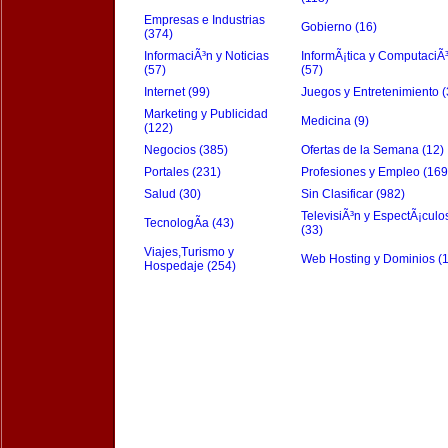
Empresas e Industrias
Gobierno (16)
(374)
InformaciÃ³n y Noticias
InformÃ¡tica y ComputaciÃ
(57)
(57)
Internet (99)
Juegos y Entretenimiento (
Marketing y Publicidad
Medicina (9)
(122)
Negocios (385)
Ofertas de la Semana (12)
Portales (231)
Profesiones y Empleo (169
Salud (30)
Sin Clasificar (982)
TelevisiÃ³n y EspectÃ¡culo
TecnologÃ­a (43)
(33)
Viajes,Turismo y
Web Hosting y Dominios (
Hospedaje (254)