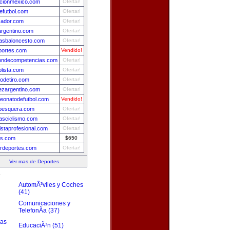
ccionmexico.com
Ofertar!
futbol.com
Ofertar!
zador.com
Ofertar!
argentino.com
Ofertar!
iasbaloncesto.com
Ofertar!
portes.com
Vendido!
iondecompetencias.com
Ofertar!
olista.com
Ofertar!
odetiro.com
Ofertar!
ezargentino.com
Ofertar!
eonatodefutbol.com
Vendido!
pesquera.com
Ofertar!
iasciclismo.com
Ofertar!
listaprofesional.com
Ofertar!
is.com
$650
rdeportes.com
Ofertar!
Ver mas de Deportes
s
AutomÃ³viles y Coches
(41)
Comunicaciones y
TelefonÃ­a (37)
zas
EducaciÃ³n (51)