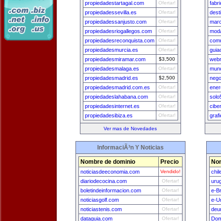
propiedadestartagal.com
Ofertar!
fabr
propiedadessevilla.es
Ofertar!
dest
propiedadessanjusto.com
Ofertar!
marc
propiedadesriogallegos.com
Ofertar!
moda
propiedadesreconquista.com
Ofertar!
com
propiedadesmurcia.es
Ofertar!
guia
propiedadesmiramar.com
$3,500
web
propiedadesmalaga.es
Ofertar!
mun
propiedadesmadrid.es
$2,500
nego
propiedadesmadrid.com.es
Ofertar!
ener
propiedadeslahabana.com
Ofertar!
solo
propiedadesinternet.es
Ofertar!
cibe
propiedadesibiza.es
Ofertar!
graf
Ver mas de Novedades
InformaciÃ³n Y Noticias
Nombre de dominio
Precio
Nom
noticiasdeeconomia.com
Vendido!
chi
diariodecocina.com
Ofertar!
uru
boletindeinformacion.com
Ofertar!
e-Br
noticiasgolf.com
Ofertar!
e-U
noticiastenis.com
Ofertar!
deu
dataguia.com
Ofertar!
Dom