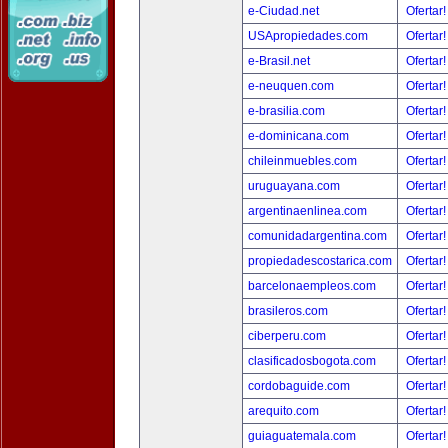
e-Ciudad.net
Ofertar
USApropiedades.com
Ofertar
e-Brasil.net
Ofertar
e-neuquen.com
Ofertar
e-brasilia.com
Ofertar
e-dominicana.com
Ofertar
chileinmuebles.com
Ofertar
uruguayana.com
Ofertar
argentinaenlinea.com
Ofertar
comunidadargentina.com
Ofertar
propiedadescostarica.com
Ofertar
barcelonaempleos.com
Ofertar
brasileros.com
Ofertar
ciberperu.com
Ofertar
clasificadosbogota.com
Ofertar
cordobaguide.com
Ofertar
arequito.com
Ofertar
guiaguatemala.com
Ofertar