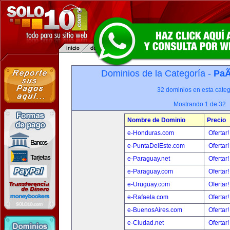
Dominios de la Categoría -
PaÃ
32 dominios en esta categ
Mostrando 1 de 32
Nombre de Dominio
Precio
e-Honduras.com
Ofertar
e-PuntaDelEste.com
Ofertar
e-Paraguay.net
Ofertar
e-Paraguay.com
Ofertar
e-Uruguay.com
Ofertar
e-Rafaela.com
Ofertar
e-BuenosAires.com
Ofertar
e-Ciudad.net
Ofertar