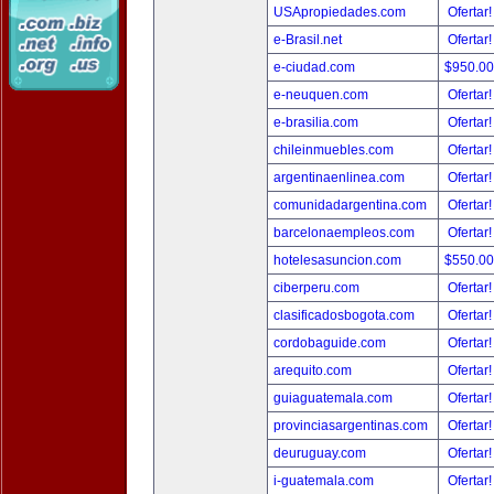
USApropiedades.com
Ofertar
e-Brasil.net
Ofertar
e-ciudad.com
$950.0
e-neuquen.com
Ofertar
e-brasilia.com
Ofertar
chileinmuebles.com
Ofertar
argentinaenlinea.com
Ofertar
comunidadargentina.com
Ofertar
barcelonaempleos.com
Ofertar
hotelesasuncion.com
$550.0
ciberperu.com
Ofertar
clasificadosbogota.com
Ofertar
cordobaguide.com
Ofertar
arequito.com
Ofertar
guiaguatemala.com
Ofertar
provinciasargentinas.com
Ofertar
deuruguay.com
Ofertar
i-guatemala.com
Ofertar